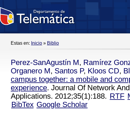
Estas en:
Inicio
»
Biblio
Perez-SanAgustín M
,
Ramírez Gon
Organero M
,
Santos P
,
Kloos CD
,
Bl
campus together: a mobile and comp
experience
. Journal Of Network An
Applications. 2012;35(1):188.
RTF
BibTex
Google Scholar