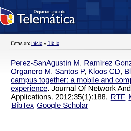
Estas en:
Inicio
»
Biblio
Perez-SanAgustín M
,
Ramírez Gon
Organero M
,
Santos P
,
Kloos CD
,
Bl
campus together: a mobile and comp
experience
. Journal Of Network An
Applications. 2012;35(1):188.
RTF
BibTex
Google Scholar