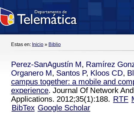
Estas en:
Inicio
»
Biblio
Perez-SanAgustín M
,
Ramírez Gon
Organero M
,
Santos P
,
Kloos CD
,
Bl
campus together: a mobile and comp
experience
. Journal Of Network An
Applications. 2012;35(1):188.
RTF
BibTex
Google Scholar