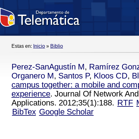
Estas en:
Inicio
»
Biblio
Perez-SanAgustín M
,
Ramírez Gon
Organero M
,
Santos P
,
Kloos CD
,
Bl
campus together: a mobile and comp
experience
. Journal Of Network An
Applications. 2012;35(1):188.
RTF
BibTex
Google Scholar