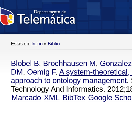
Estas en:
Inicio
»
Biblio
Blobel B
,
Brochhausen M
,
Gonzalez
DM
,
Oemig F
.
A system-theoretical,
approach to ontology management
.
Technology And Informatics. 2012;1
Marcado
XML
BibTex
Google Scho