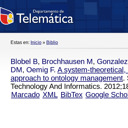
Estas en:
Inicio
»
Biblio
Blobel B
,
Brochhausen M
,
Gonzalez
DM
,
Oemig F
.
A system-theoretical,
approach to ontology management
.
Technology And Informatics. 2012;1
Marcado
XML
BibTex
Google Scho