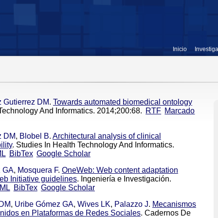
Inicio
Investig
 Gutierrez DM
.
Towards automated biomedical ontology
 Technology And Informatics. 2014;200:68.
RTF
Marcado
ez DM
,
Blobel B
.
Architectural analysis of clinical
lity
. Studies In Health Technology And Informatics.
ML
BibTex
Google Scholar
z GA
,
Mosquera F
.
OneWeb: Web content adaptation
 Initiative guidelines
. Ingeniería e Investigación.
ML
BibTex
Google Scholar
 DM
,
Uribe Gómez GA
,
Wives LK
,
Palazzo J
.
Mecanismos
nidos en Plataformas de Redes Sociales
. Cadernos De