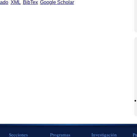
cado
XML
BibTex
Google Scholar
Secciones
Programas
Investigación
Pu