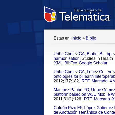
Estas en:
Inicio
»
Biblio
Uribe Gómez GA
,
Blobel B
,
López
harmonization
. Studies In Health
XML
BibTex
Google Scholar
Uribe Gómez GA
,
López Gutierr
ontologies for pHealth interoperabi
2012;177:182.
RTF
Marcado
X
Martínez Pabón FO
,
Uribe Góme
platform based on W3C Mobile Web
2011;31(1):126.
RTF
Marcado
X
Caldón Pizo EF
,
López Gutierrez
de Anotación semántica de Conte