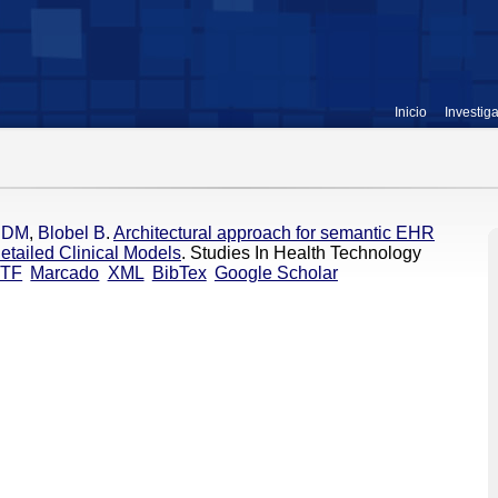
Inicio
Investig
z DM
,
Blobel B
.
Architectural approach for semantic EHR
tailed Clinical Models
. Studies In Health Technology
TF
Marcado
XML
BibTex
Google Scholar