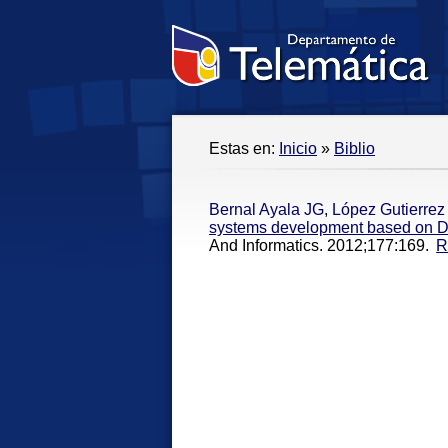
Estas en:
Inicio
»
Biblio
Bernal Ayala JG
,
López Gutierre
systems development based on De
And Informatics. 2012;177:169.
R