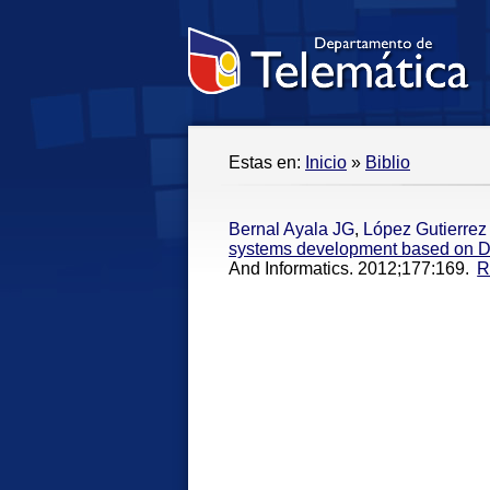
Estas en:
Inicio
»
Biblio
Bernal Ayala JG
,
López Gutierre
systems development based on De
And Informatics. 2012;177:169.
R