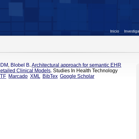
Inicio
Investig
z DM
,
Blobel B
.
Architectural approach for semantic EHR
tailed Clinical Models
. Studies In Health Technology
TF
Marcado
XML
BibTex
Google Scholar