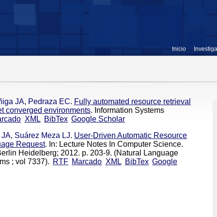
Inicio
Investig
ñiga JA
,
Pedraza EC
.
Fully automated resource retrieval
net converged environments
. Information Systems
rcado
XML
BibTex
Google Scholar
 JA
,
Suárez Meza LJ
.
User-Driven Automatic Resource
guage Request
. In: Lecture Notes In Computer Science.
erlin Heidelberg; 2012. p. 203-9. (Natural Language
ms ; vol 7337).
RTF
Marcado
XML
BibTex
Google