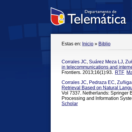
Estas en:
Inicio
»
Biblio
Corrales JC
,
Suárez Meza LJ
,
Zu
in telecommunications and inter
Frontiers. 2013;16(1):93.
RTF
Ma
Corrales JC
,
Pedraza EC
,
Zuñiga
Retrieval Based on Natural Lan
Vol 7337. Netherlands: Springer B
Processing and Information Syste
Scholar