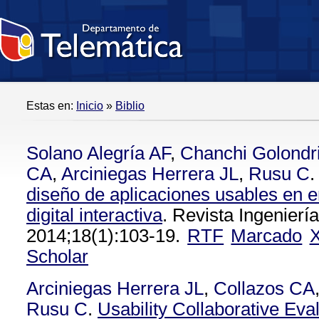
Estas en:
Inicio
»
Biblio
Solano Alegría AF
,
Chanchi Golondr
CA
,
Arciniegas Herrera JL
,
Rusu C
.
diseño de aplicaciones usables en e
digital interactiva
. Revista Ingenierí
2014;18(1):103-19.
RTF
Marcado
Scholar
Arciniegas Herrera JL
,
Collazos CA
Rusu C
.
Usability Collaborative Eva