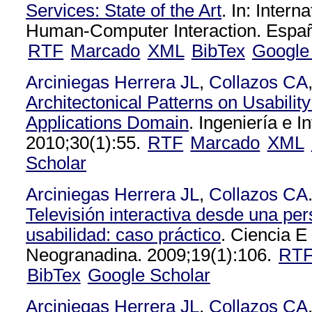
Services: State of the Art
. In: Intern
Human-Computer Interaction. Españ
RTF
Marcado
XML
BibTex
Google
Arciniegas Herrera JL
,
Collazos CA
Architectonical Patterns on Usabilit
Applications Domain
. Ingeniería e I
2010;30(1):55.
RTF
Marcado
XML
Scholar
Arciniegas Herrera JL
,
Collazos CA
Televisión interactiva desde una per
usabilidad: caso práctico
. Ciencia E
Neogranadina. 2009;19(1):106.
RT
BibTex
Google Scholar
Arciniegas Herrera JL
,
Collazos CA