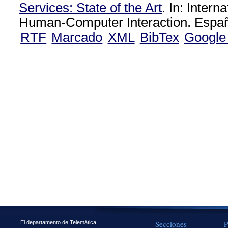
Services: State of the Art
. In: Intern
Human-Computer Interaction. Españ
RTF
Marcado
XML
BibTex
Google
Secciones
P
El departamento de Telemática