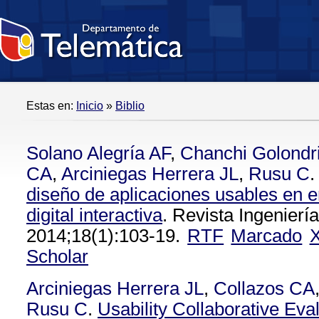
Estas en:
Inicio
»
Biblio
Solano Alegría AF
,
Chanchi Golondr
CA
,
Arciniegas Herrera JL
,
Rusu C
.
diseño de aplicaciones usables en e
digital interactiva
. Revista Ingenierí
2014;18(1):103-19.
RTF
Marcado
Scholar
Arciniegas Herrera JL
,
Collazos CA
Rusu C
.
Usability Collaborative Eva