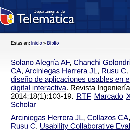
Estas en:
Inicio
»
Biblio
Solano Alegría AF
,
Chanchi Golondr
CA
,
Arciniegas Herrera JL
,
Rusu C
.
diseño de aplicaciones usables en e
digital interactiva
. Revista Ingenierí
2014;18(1):103-19.
RTF
Marcado
Scholar
Arciniegas Herrera JL
,
Collazos CA
Rusu C
.
Usability Collaborative Eva