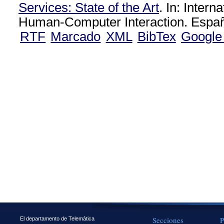
Services: State of the Art
. In: Intern
Human-Computer Interaction. Españ
RTF
Marcado
XML
BibTex
Google
Secciones
P
El departamento de Telemática