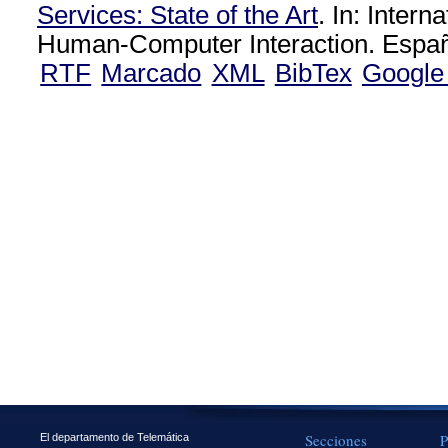
Services: State of the Art
. In: Intern
Human-Computer Interaction. Españ
RTF
Marcado
XML
BibTex
Google
Secciones
P
El departamento de Telemática