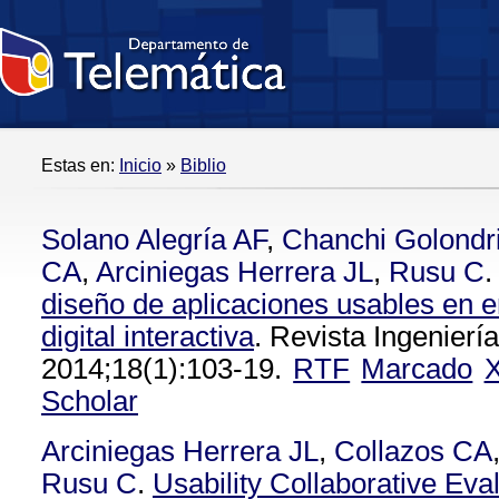
Estas en:
Inicio
»
Biblio
Solano Alegría AF
,
Chanchi Golondr
CA
,
Arciniegas Herrera JL
,
Rusu C
.
diseño de aplicaciones usables en e
digital interactiva
. Revista Ingenierí
2014;18(1):103-19.
RTF
Marcado
Scholar
Arciniegas Herrera JL
,
Collazos CA
Rusu C
.
Usability Collaborative Eva