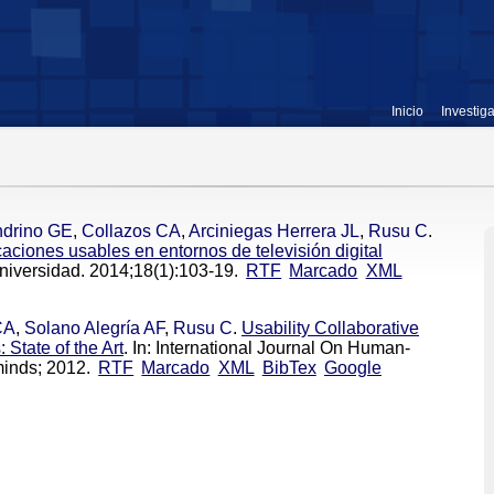
Inicio
Investig
ndrino GE
,
Collazos CA
,
Arciniegas Herrera JL
,
Rusu C
.
caciones usables en entornos de televisión digital
Universidad. 2014;18(1):103-19.
RTF
Marcado
XML
CA
,
Solano Alegría AF
,
Rusu C
.
Usability Collaborative
 State of the Art
. In: International Journal On Human-
inds; 2012.
RTF
Marcado
XML
BibTex
Google