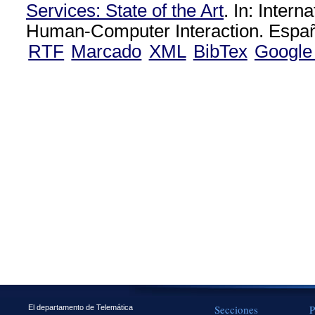
Services: State of the Art
. In: Intern
Human-Computer Interaction. Españ
RTF
Marcado
XML
BibTex
Google
Secciones
P
El departamento de Telemática