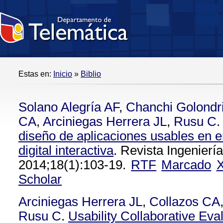
Estas en:
Inicio
»
Biblio
Solano Alegría AF
,
Chanchi Golondr
CA
,
Arciniegas Herrera JL
,
Rusu C
.
diseño de aplicaciones usables en e
digital interactiva
. Revista Ingenierí
2014;18(1):103-19.
RTF
Marcado
Scholar
Arciniegas Herrera JL
,
Collazos CA
Rusu C
.
Usability Collaborative Eva