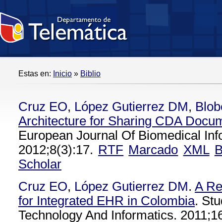
Estas en:
Inicio
»
Biblio
Cruz EO
,
López Gutierrez DM
,
Blob
Architecture for Sharing CDA Docu
European Journal Of Biomedical Inf
2012;8(3):17.
RTF
Marcado
XML
B
Scholar
Cruz EO
,
López Gutierrez DM
.
A Re
for Integrated EHR in Colombia
. Stu
Technology And Informatics. 2011;1