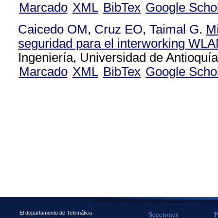
Marcado
XML
BibTex
Google Scho
Caicedo OM
,
Cruz EO
,
Taimal G
.
M
seguridad para el interworking W
Ingeniería, Universidad de Antioquí
Marcado
XML
BibTex
Google Scho
Secciones
P
El departamento de Telemática