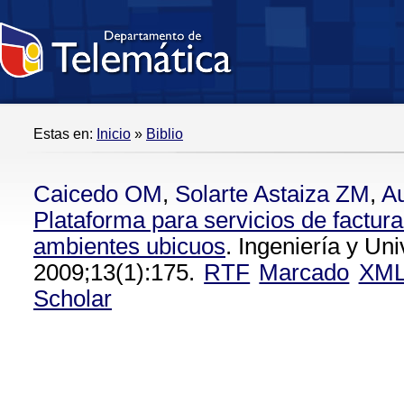
Estas en:
Inicio
»
Biblio
Caicedo OM
,
Solarte Astaiza ZM
,
A
Plataforma para servicios de factur
ambientes ubicuos
. Ingeniería y Uni
2009;13(1):175.
RTF
Marcado
XM
Scholar