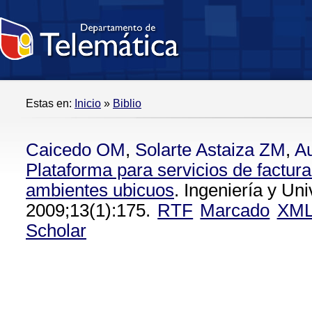
Estas en:
Inicio
»
Biblio
Caicedo OM
,
Solarte Astaiza ZM
,
A
Plataforma para servicios de factur
ambientes ubicuos
. Ingeniería y Uni
2009;13(1):175.
RTF
Marcado
XM
Scholar