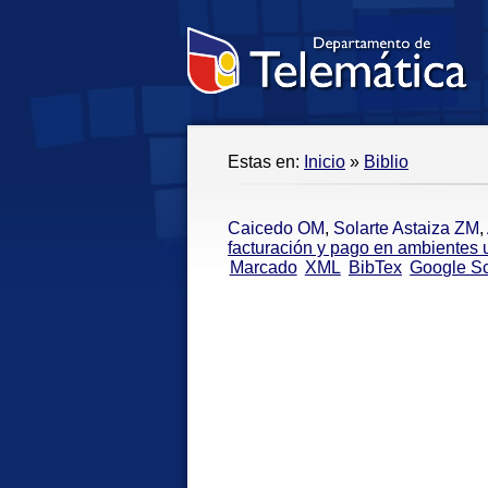
Estas en:
Inicio
»
Biblio
Caicedo OM
,
Solarte Astaiza ZM
,
facturación y pago en ambientes 
Marcado
XML
BibTex
Google Sc