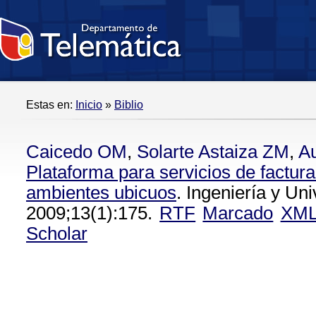
Estas en:
Inicio
»
Biblio
Caicedo OM
,
Solarte Astaiza ZM
,
A
Plataforma para servicios de factur
ambientes ubicuos
. Ingeniería y Uni
2009;13(1):175.
RTF
Marcado
XM
Scholar