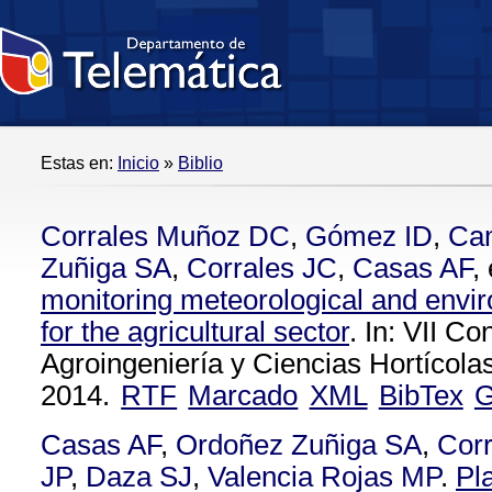
Estas en:
Inicio
»
Biblio
Corrales Muñoz DC
,
Gómez ID
,
Ca
Zuñiga SA
,
Corrales JC
,
Casas AF
, 
monitoring meteorological and envir
for the agricultural sector
. In: VII C
Agroingeniería y Ciencias Hortícola
2014.
RTF
Marcado
XML
BibTex
G
Casas AF
,
Ordoñez Zuñiga SA
,
Corr
JP
,
Daza SJ
,
Valencia Rojas MP
.
Pl