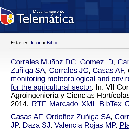
Estas en:
Inicio
»
Biblio
Corrales Muñoz DC
,
Gómez ID
,
Ca
Zuñiga SA
,
Corrales JC
,
Casas AF
, 
monitoring meteorological and envir
for the agricultural sector
. In: VII C
Agroingeniería y Ciencias Hortícola
2014.
RTF
Marcado
XML
BibTex
G
Casas AF
,
Ordoñez Zuñiga SA
,
Corr
JP
,
Daza SJ
,
Valencia Rojas MP
.
Pl