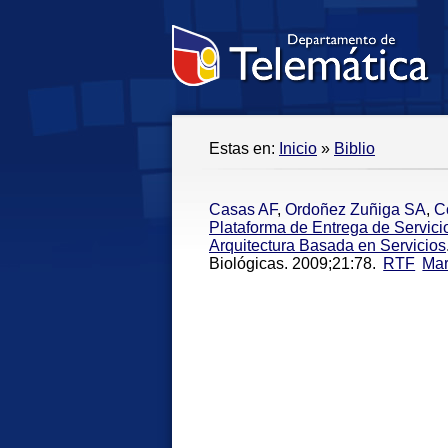
Estas en:
Inicio
»
Biblio
Casas AF
,
Ordoñez Zuñiga SA
,
C
Plataforma de Entrega de Servici
Arquitectura Basada en Servicios
Biológicas. 2009;21:78.
RTF
Ma