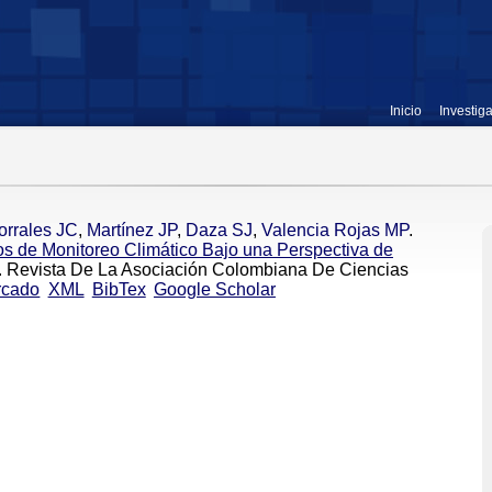
Inicio
Investig
orrales JC
,
Martínez JP
,
Daza SJ
,
Valencia Rojas MP
.
os de Monitoreo Climático Bajo una Perspectiva de
. Revista De La Asociación Colombiana De Ciencias
rcado
XML
BibTex
Google Scholar