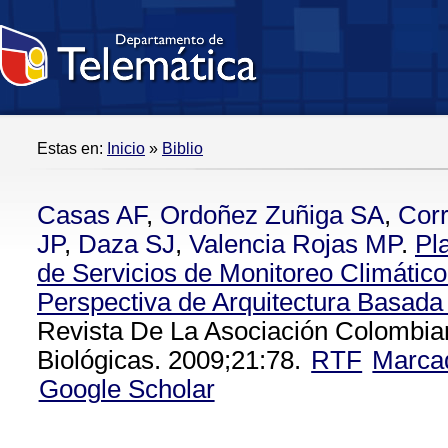
Estas en:
Inicio
»
Biblio
Casas AF
,
Ordoñez Zuñiga SA
,
Corr
JP
,
Daza SJ
,
Valencia Rojas MP
.
Pl
de Servicios de Monitoreo Climátic
Perspectiva de Arquitectura Basada
Revista De La Asociación Colombia
Biológicas. 2009;21:78.
RTF
Marca
Google Scholar