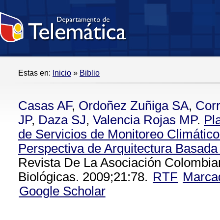
Estas en:
Inicio
»
Biblio
Casas AF
,
Ordoñez Zuñiga SA
,
Corr
JP
,
Daza SJ
,
Valencia Rojas MP
.
Pl
de Servicios de Monitoreo Climátic
Perspectiva de Arquitectura Basada
Revista De La Asociación Colombia
Biológicas. 2009;21:78.
RTF
Marca
Google Scholar