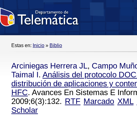
Estas en:
Inicio
»
Biblio
Arciniegas Herrera JL
,
Campo Muñ
Taimal I
.
Análisis del protocolo DOC
distribución de aplicaciones y cont
HFC
. Avances En Sistemas E Inform
2009;6(3):132.
RTF
Marcado
XML
Scholar