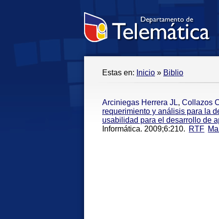
Estas en:
Inicio
»
Biblio
Arciniegas Herrera JL
,
Collazos 
requerimiento y análisis para la d
usabilidad para el desarrollo de 
Informática. 2009;6:210.
RTF
Ma