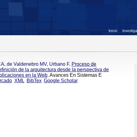
Inicio
Investig
CA
,
de Valdenebro MV
,
Urbano F
.
Proceso de
efinición de la arquitectura desde la perspectiva de
aplicaciones en la Web
. Avances En Sistemas E
rcado
XML
BibTex
Google Scholar