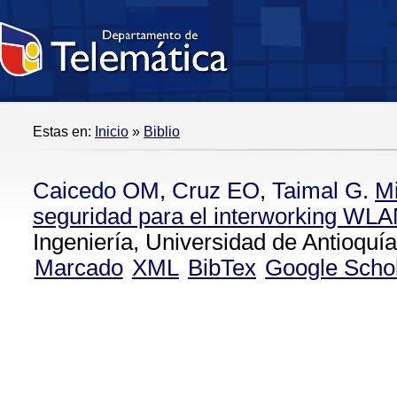
Estas en:
Inicio
»
Biblio
Caicedo OM
,
Cruz EO
,
Taimal G
.
M
seguridad para el interworking W
Ingeniería, Universidad de Antioquí
Marcado
XML
BibTex
Google Scho