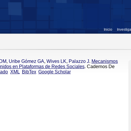
Inicio
Investig
 DM
,
Uribe Gómez GA
,
Wives LK
,
Palazzo J
.
Mecanismos
nidos en Plataformas de Redes Sociales
. Cadernos De
cado
XML
BibTex
Google Scholar