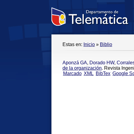
Estas en:
Inicio
»
Biblio
Aponzá GA
,
Dorado HW
,
Corrale
de la organización
. Revista Ingen
Marcado
XML
BibTex
Google Sc