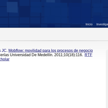
Inicio
Investig
s JC
.
Mobflow: movilidad para los procesos de negocio
ierías Universidad De Medellín. 2011;10(18):116.
RTF
holar