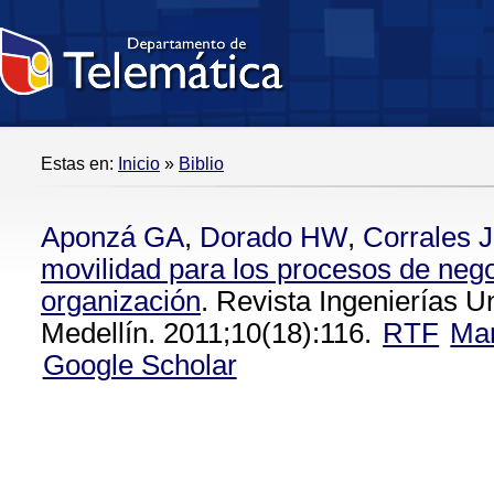
Estas en:
Inicio
»
Biblio
Aponzá GA
,
Dorado HW
,
Corrales 
movilidad para los procesos de nego
organización
. Revista Ingenierías U
Medellín. 2011;10(18):116.
RTF
Ma
Google Scholar