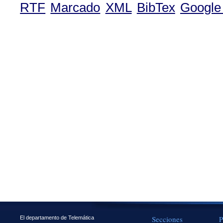
RTF
Marcado
XML
BibTex
Google
Secciones
P
El departamento de Telemática