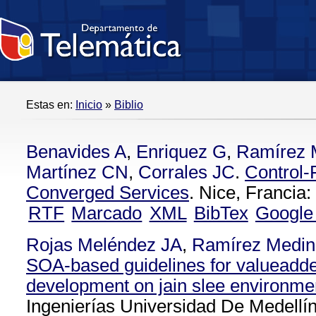
Estas en:
Inicio
»
Biblio
Benavides A
,
Enriquez G
,
Ramírez 
Martínez CN
,
Corrales JC
.
Control-
Converged Services
. Nice, Francia:
RTF
Marcado
XML
BibTex
Google
Rojas Meléndez JA
,
Ramírez Medin
SOA-based guidelines for valueadde
development on jain slee environme
Ingenierías Universidad De Medellín