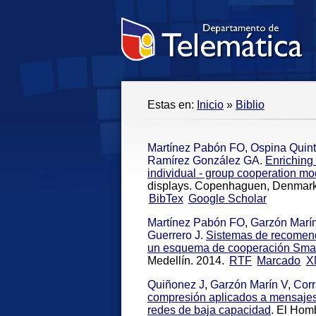
Estas en:
Inicio
»
Biblio
Martínez Pabón FO
,
Ospina Quin
Ramírez González GA
.
Enriching
individual - group cooperation mo
displays. Copenhaguen, Denmark
BibTex
Google Scholar
Martínez Pabón FO
,
Garzón Marí
Guerrero J
.
Sistemas de recomend
un esquema de cooperación Smar
Medellín. 2014.
RTF
Marcado
X
Quiñonez J
,
Garzón Marín V
,
Corr
compresión aplicados a mensajes
redes de baja capacidad
. El Hom