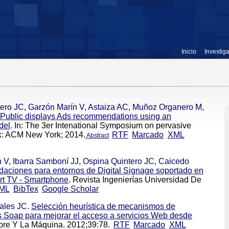
Inicio
Investig
tero JC
,
Garzón Marín V
,
Astaiza AC
,
Muñoz Organero M
,
 Public displays Ads recommendations using an
del
. In: The 3er Intenational Symposium on pervasive
: ACM New York; 2014.
RTF
Marcado
XML
Abstract
n V
,
Ibarra Samboní JJ
,
Ospina Quintero JC
,
Caicedo
aciones para entornos de Digital Signage soportado en
t TV - Smartphone
. Revista Ingenierías Universidad De
ML
BibTex
Google Scholar
ales JC
.
Selección heurística de mecanismos de
 Soap para mejorar el acceso a servicios Web desde
bre Y La Máquina. 2012;39:78.
RTF
Marcado
XML