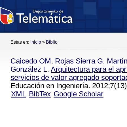
Estas en:
Inicio
»
Biblio
Caicedo OM
,
Rojas Sierra G
,
Martí
González L
.
Arquitectura para el ap
servicios de valor agregado sopor
Educación en Ingeniería. 2012;7(13)
XML
BibTex
Google Scholar