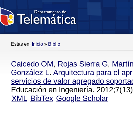
Estas en:
Inicio
»
Biblio
Caicedo OM
,
Rojas Sierra G
,
Martí
González L
.
Arquitectura para el ap
servicios de valor agregado sopor
Educación en Ingeniería. 2012;7(13)
XML
BibTex
Google Scholar