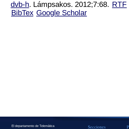
dvb-h
. Lámpsakos. 2012;7:68.
RTF
BibTex
Google Scholar
Secciones
P
El departamento de Telemática