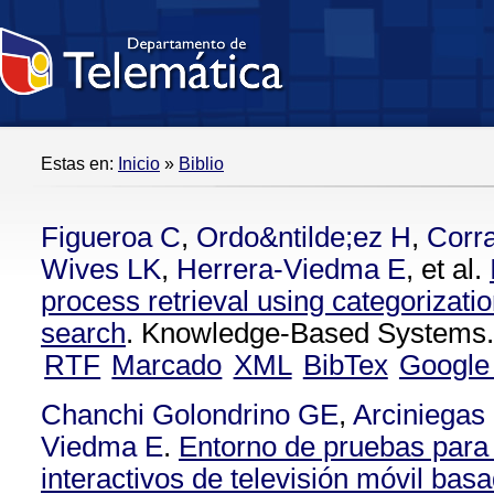
Estas en:
Inicio
»
Biblio
Figueroa C
,
Ordo&ntilde;ez H
,
Corra
Wives LK
,
Herrera-Viedma E
, et al.
process retrieval using categorizati
search
. Knowledge-Based Systems.
RTF
Marcado
XML
BibTex
Google
Chanchi Golondrino GE
,
Arciniegas
Viedma E
.
Entorno de pruebas para 
interactivos de televisión móvil bas