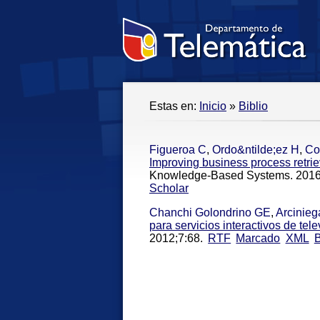
Estas en:
Inicio
»
Biblio
Figueroa C
,
Ordo&ntilde;ez H
,
Co
Improving business process retrie
Knowledge-Based Systems. 2016
Scholar
Chanchi Golondrino GE
,
Arcinieg
para servicios interactivos de tel
2012;7:68.
RTF
Marcado
XML
B