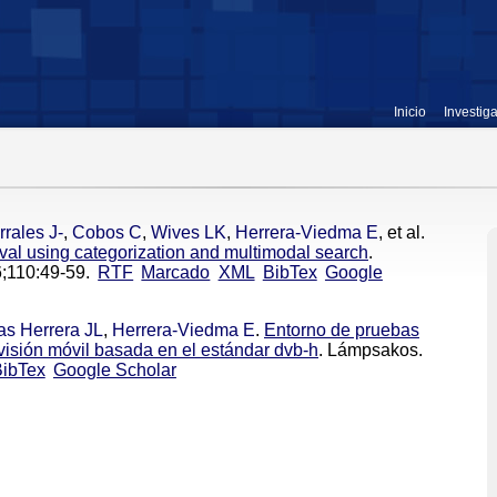
Inicio
Investig
rrales J-
,
Cobos C
,
Wives LK
,
Herrera-Viedma E
, et al.
val using categorization and multimodal search
.
;110:49-59.
RTF
Marcado
XML
BibTex
Google
as Herrera JL
,
Herrera-Viedma E
.
Entorno de pruebas
evisión móvil basada en el estándar dvb-h
. Lámpsakos.
ibTex
Google Scholar