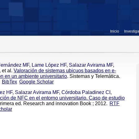
Inicio
Investig
Fernández MF
,
Lame López HF
,
Salazar Avirama MF
,
, et al.
Valoración de sistemas ubicuos basados en e-
n en un ambiente universitario
. Sistemas y Telemática.
BibTex
Google Scholar
ez HF
,
Salazar Avirama MF
,
Córdoba Paladinez CI
,
ación de NFC en el entorno universitario. Caso de estudio
 Primera ed. Research and innovation Book ; 2012.
RTF
holar