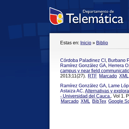
Estas en:
Inicio
»
Biblio
Córdoba Paladinez CI
,
Burbano 
Ramírez González GA
,
Herrera O
campus y near field communicatio
2013;11(27).
RTF
Marcado
XML
Ramírez González GA
,
Lame Lóp
Astaiza AC
.
Alternativas y explor
- Universidad del Cauca.
. Vol 1.
Marcado
XML
BibTex
Google Sc