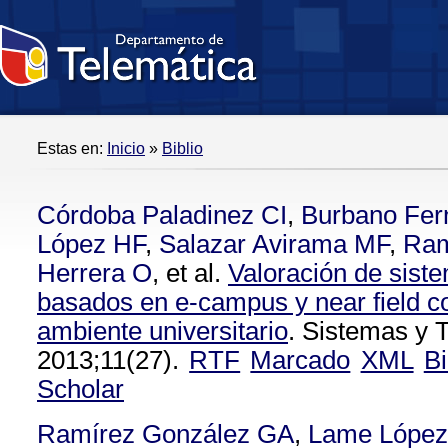
Estas en:
Inicio
»
Biblio
Córdoba Paladinez CI
,
Burbano Fer
López HF
,
Salazar Avirama MF
,
Ram
Herrera O
, et al.
Valoración de sist
basados en e-campus y near field 
ambiente universitario
. Sistemas y 
2013;11(27).
RTF
Marcado
XML
B
Scholar
Ramírez González GA
,
Lame López