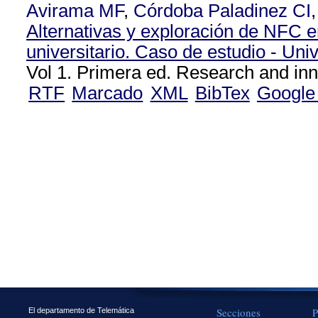
Avirama MF
,
Córdoba Paladinez CI
Alternativas y exploración de NFC e
universitario. Caso de estudio - Uni
Vol 1. Primera ed. Research and inn
RTF
Marcado
XML
BibTex
Google
Secciones
P
El departamento de Telemática