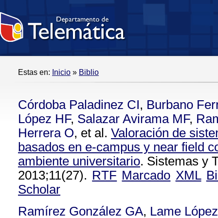
Estas en:
Inicio
»
Biblio
Córdoba Paladinez CI
,
Burbano Fer
López HF
,
Salazar Avirama MF
,
Ram
Herrera O
, et al.
Valoración de sist
basados en e-campus y near field 
ambiente universitario
. Sistemas y 
2013;11(27).
RTF
Marcado
XML
B
Scholar
Ramírez González GA
,
Lame López