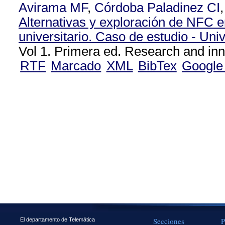
Avirama MF
,
Córdoba Paladinez CI
Alternativas y exploración de NFC e
universitario. Caso de estudio - Uni
Vol 1. Primera ed. Research and inn
RTF
Marcado
XML
BibTex
Google
Secciones
P
El departamento de Telemática