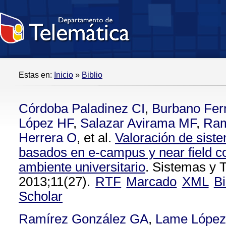
Estas en:
Inicio
»
Biblio
Córdoba Paladinez CI
,
Burbano Fer
López HF
,
Salazar Avirama MF
,
Ram
Herrera O
, et al.
Valoración de sist
basados en e-campus y near field 
ambiente universitario
. Sistemas y 
2013;11(27).
RTF
Marcado
XML
B
Scholar
Ramírez González GA
,
Lame López