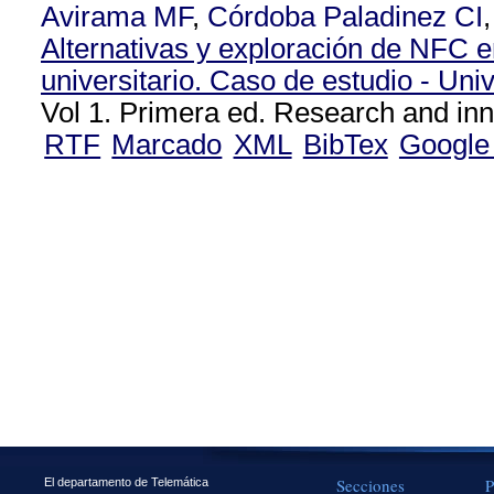
Avirama MF
,
Córdoba Paladinez CI
Alternativas y exploración de NFC e
universitario. Caso de estudio - Uni
Vol 1. Primera ed. Research and inn
RTF
Marcado
XML
BibTex
Google
Secciones
P
El departamento de Telemática