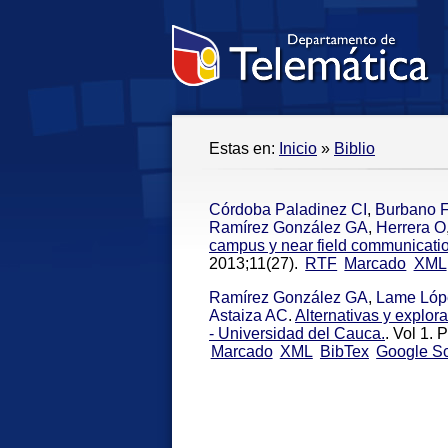
Estas en:
Inicio
»
Biblio
Córdoba Paladinez CI
,
Burbano 
Ramírez González GA
,
Herrera O
campus y near field communicatio
2013;11(27).
RTF
Marcado
XML
Ramírez González GA
,
Lame Lóp
Astaiza AC
.
Alternativas y explor
- Universidad del Cauca.
. Vol 1.
Marcado
XML
BibTex
Google Sc