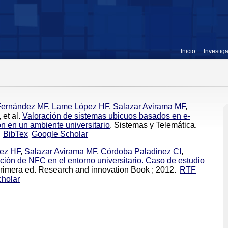
Inicio
Investig
Fernández MF
,
Lame López HF
,
Salazar Avirama MF
,
, et al.
Valoración de sistemas ubicuos basados en e-
n en un ambiente universitario
. Sistemas y Telemática.
BibTex
Google Scholar
ez HF
,
Salazar Avirama MF
,
Córdoba Paladinez CI
,
ación de NFC en el entorno universitario. Caso de estudio
 Primera ed. Research and innovation Book ; 2012.
RTF
holar