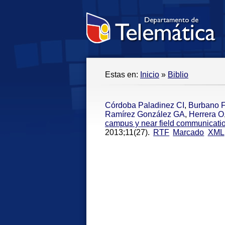
Estas en:
Inicio
»
Biblio
Córdoba Paladinez CI
,
Burbano 
Ramírez González GA
,
Herrera O
campus y near field communicatio
2013;11(27).
RTF
Marcado
XML