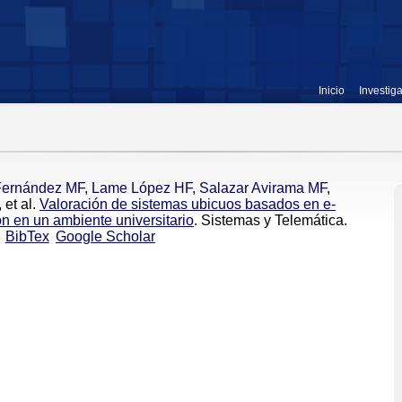
Inicio
Investig
Fernández MF
,
Lame López HF
,
Salazar Avirama MF
,
, et al.
Valoración de sistemas ubicuos basados en e-
n en un ambiente universitario
. Sistemas y Telemática.
BibTex
Google Scholar