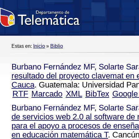
Estas en:
Inicio
»
Biblio
Burbano Fernández MF
,
Solarte Sa
resultado del proyecto clavemat en 
Cauca
. Guatemala: Universidad Pa
RTF
Marcado
XML
BibTex
Google
Burbano Fernández MF
,
Solarte Sa
de servicios web 2.0 al software de 
para el apoyo a procesos de enseña
en educación matemática T
. Cancún