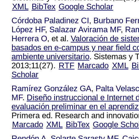
XML
BibTex
Google Scholar
Córdoba Paladinez CI
,
Burbano Fer
López HF
,
Salazar Avirama MF
,
Ram
Herrera O
, et al.
Valoración de sist
basados en e-campus y near field 
ambiente universitario
. Sistemas y 
2013;11(27).
RTF
Marcado
XML
B
Scholar
Ramírez González GA
,
Palta Velas
MF
.
Diseño instruccional e Internet
evaluación preliminar en el aprendiz
Primera ed. Research and innovatio
Marcado
XML
BibTex
Google Scho
Rendón A
,
Solarte Sarasty MF
,
Cai