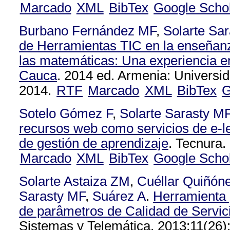
Marcado
XML
BibTex
Google Scho
Burbano Fernández MF
,
Solarte Sa
de Herramientas TIC en la enseñanz
las matemáticas: Una experiencia en
Cauca
. 2014 ed. Armenia: Universid
2014.
RTF
Marcado
XML
BibTex
G
Sotelo Gómez F
,
Solarte Sarasty M
recursos web como servicios de e-le
de gestión de aprendizaje
. Tecnura.
Marcado
XML
BibTex
Google Scho
Solarte Astaiza ZM
,
Cuéllar Quiñón
Sarasty MF
,
Suárez A
.
Herramienta 
de parâmetros de Calidad de Servi
Sistemas y Telemática. 2013;11(26)