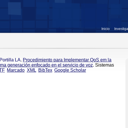
Inicio
Investig
Portilla LA
.
Procedimiento para Implementar QoS em la
ma generación enfocado en el servicio de voz
. Sistemas
TF
Marcado
XML
BibTex
Google Scholar