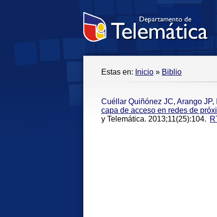
Estas en:
Inicio
»
Biblio
Cuéllar Quiñónez JC
,
Arango JP
,
capa de acceso en redes de próxi
y Telemática. 2013;11(25):104.
R