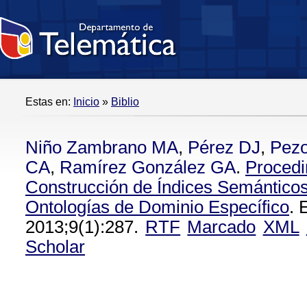
Estas en:
Inicio
»
Biblio
Niño Zambrano MA
,
Pérez DJ
,
Pez
CA
,
Ramírez González GA
.
Procedi
Construcción de Índices Semántico
Ontologías de Dominio Específico
. 
2013;9(1):287.
RTF
Marcado
XML
Scholar