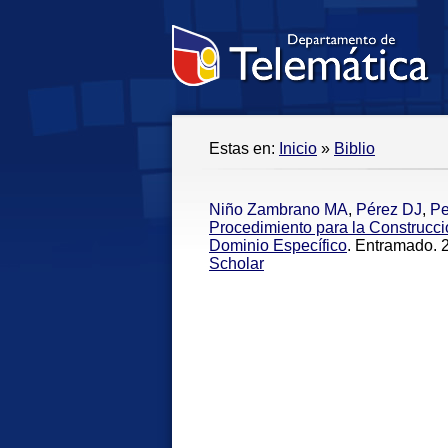
Estas en:
Inicio
»
Biblio
Niño Zambrano MA
,
Pérez DJ
,
P
Procedimiento para la Construcc
Dominio Específico
. Entramado. 
Scholar