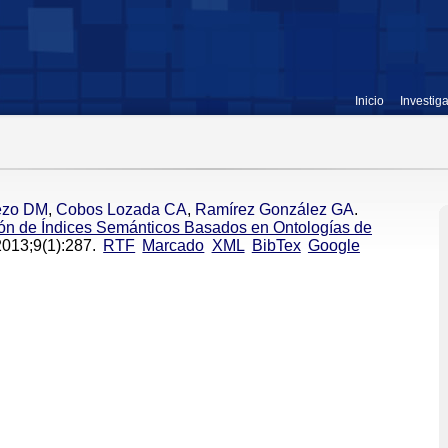
Inicio
Investig
ezo DM
,
Cobos Lozada CA
,
Ramírez González GA
.
ión de Índices Semánticos Basados en Ontologías de
2013;9(1):287.
RTF
Marcado
XML
BibTex
Google