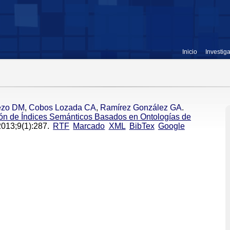
Inicio
Investig
ezo DM
,
Cobos Lozada CA
,
Ramírez González GA
.
ión de Índices Semánticos Basados en Ontologías de
2013;9(1):287.
RTF
Marcado
XML
BibTex
Google