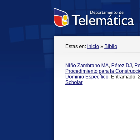
Estas en:
Inicio
»
Biblio
Niño Zambrano MA
,
Pérez DJ
,
P
Procedimiento para la Construcc
Dominio Específico
. Entramado. 
Scholar