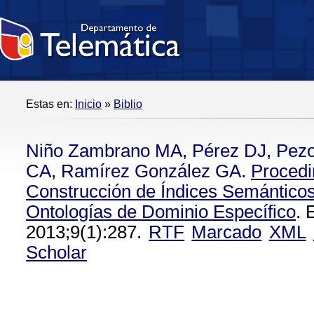
Estas en:
Inicio
»
Biblio
Niño Zambrano MA
,
Pérez DJ
,
Pez
CA
,
Ramírez González GA
.
Procedi
Construcción de Índices Semántico
Ontologías de Dominio Específico
. 
2013;9(1):287.
RTF
Marcado
XML
Scholar